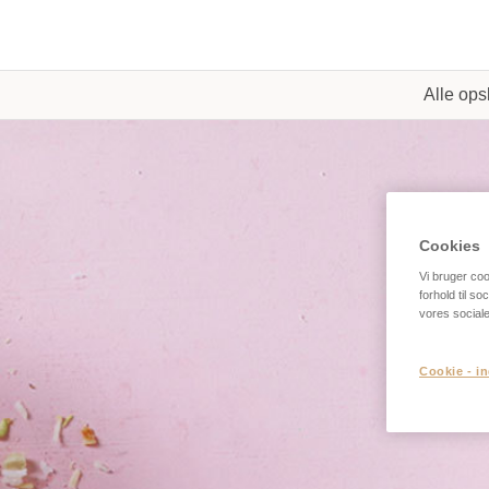
Alle opsk
Cookies
Vi bruger cook
forhold til s
vores social
Cookie - in