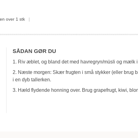
ten over
1 stk
SÅDAN GØR DU
1. Riv æblet, og bland det med havregryn/müsli og mælk i e
2. Næste morgen: Skær frugten i små stykker (eller brug 
i en dyb tallerken.
3. Hæld flydende honning over. Brug grapefrugt, kiwi, b