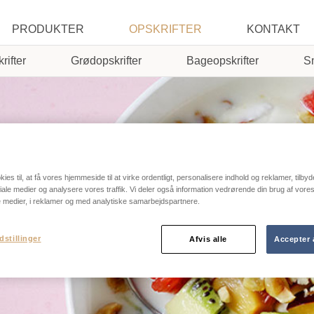
PRODUKTER
OPSKRIFTER
KONTAKT
rifter
Grødopskrifter
Bageopskrifter
S
ies til, at få vores hjemmeside til at virke ordentligt, personalisere indhold og reklamer, tilbyd
ociale medier og analysere vores traffik. Vi deler også information vedrørende din brug af vo
e medier, i reklamer og med analytiske samarbejdspartnere.
dstillinger
Afvis alle
Accepter 