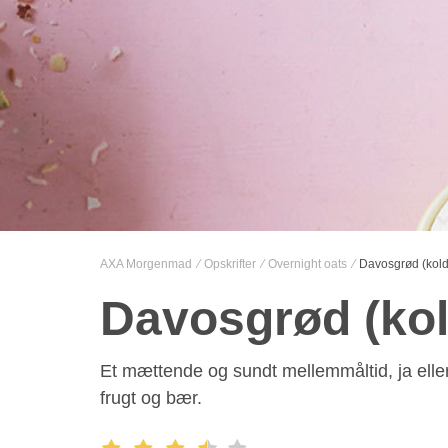
AXA Morgenmad
Opskrifter
Overnight oats
Davosgrød (kold
Davosgrød (ko
Et mættende og sundt mellemmåltid, ja elle
frugt og bær.