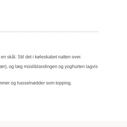
n skål. Stil det i køleskabet natten over.
bær), og læg müsliblandingen og yoghurten lagvis
lommer og hasselnødder som topping.