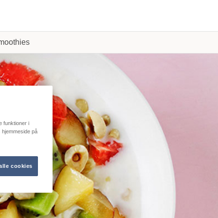
moothies
e funktioner i
res hjemmeside på
alle cookies