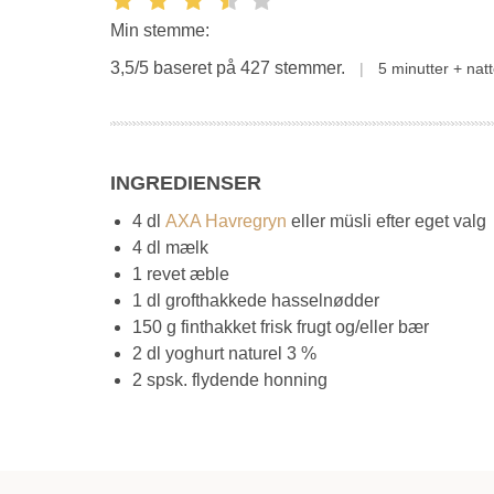
Min stemme:
3,5/5 baseret på 427 stemmer.
5 minutter + nat
INGREDIENSER
4 dl
AXA Havregryn
eller müsli efter eget valg
4 dl mælk
1 revet æble
1 dl grofthakkede hasselnødder
150 g finthakket frisk frugt og/eller bær
2 dl yoghurt naturel 3 %
2 spsk. flydende honning