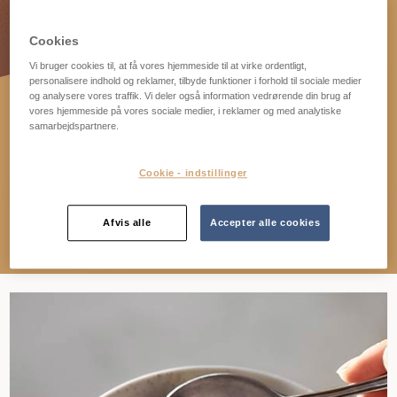
Cookies
Vi bruger cookies til, at få vores hjemmeside til at virke ordentligt,
personalisere indhold og reklamer, tilbyde funktioner i forhold til sociale medier
og analysere vores traffik. Vi deler også information vedrørende din brug af
NYHED!
vores hjemmeside på vores sociale medier, i reklamer og med analytiske
samarbejdspartnere.
AXA Double Choco Loco er en kakao-granola med
lys og mørk belgisk chokolade, der giver en
Cookie - indstillinger
suveræn chokolade-oplevelse!
Afvis alle
Accepter alle cookies
LÆS MERE HER