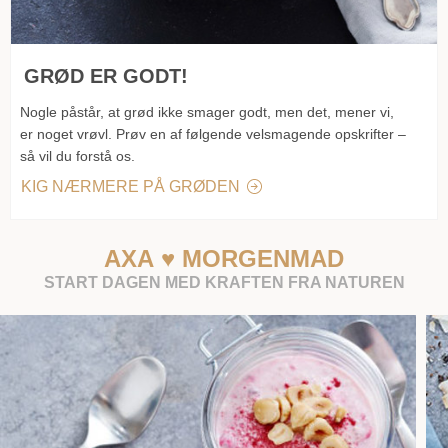
GRØD ER GODT!
Nogle påstår, at grød ikke smager godt, men det, mener vi,
er noget vrøvl. Prøv en af følgende velsmagende opskrifter –
så vil du forstå os.
KIG NÆRMERE PÅ GRØDEN
AXA ♥ MORGENMAD
START DAGEN MED KRAFTEN FRA NATUREN