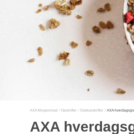
AXA Morgenmad
Opskrifter
Grødopskrifter
AXA hverdagsgr
AXA hverdags