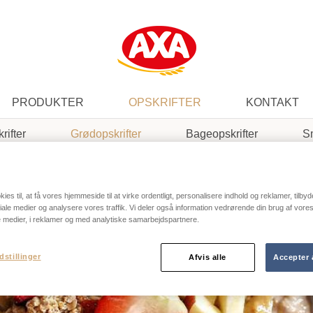
PRODUKTER
OPSKRIFTER
KONTAKT
rifter
Grødopskrifter
Bageopskrifter
S
ies til, at få vores hjemmeside til at virke ordentligt, personalisere indhold og reklamer, tilbyd
ociale medier og analysere vores traffik. Vi deler også information vedrørende din brug af vo
e medier, i reklamer og med analytiske samarbejdspartnere.
dstillinger
Afvis alle
Accepter 