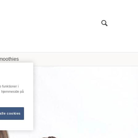
Sök
moothies
e funktioner i
res hjemmeside på
alle cookies