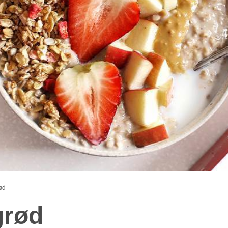
ød
grød