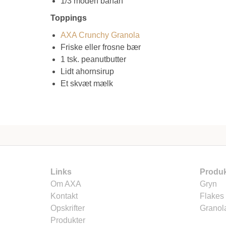
1/3 moden banan
Toppings
AXA Crunchy Granola
Friske eller frosne bær
1 tsk. peanutbutter
Lidt ahornsirup
Et skvæt mælk
Links
Produk
Om AXA
Gryn
Kontakt
Flakes
Opskrifter
Granol
Produkter