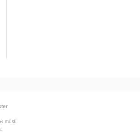
ter
 & müsli
a