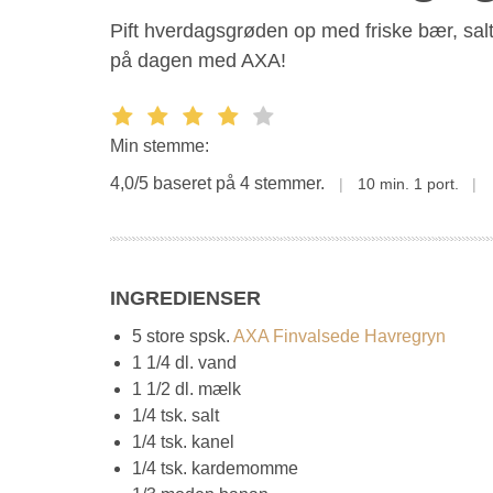
Pift hverdagsgrøden op med friske bær, sal
på dagen med AXA!
Min stemme:
4,0/5 baseret på 4 stemmer.
10 min.
1 port.
INGREDIENSER
5 store spsk.
AXA Finvalsede Havregryn
1 1/4 dl. vand
1 1/2 dl. mælk
1/4 tsk. salt
1/4 tsk. kanel
1/4 tsk. kardemomme