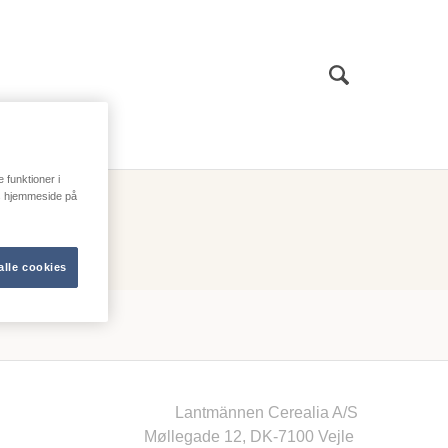
Sök
e funktioner i
res hjemmeside på
alle cookies
Lantmännen Cerealia A/S
Møllegade 12, DK-7100 Vejle