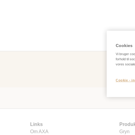
Cookies
Vi bruger cook
forhold til s
vores social
Cookie - in
Links
Produk
Om AXA
Gryn