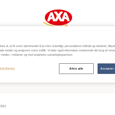
PRODUKTER
OPSKRIFTER
KONTAKT
ies til, at få vores hjemmeside til at virke ordentligt, personalisere indhold og reklamer, tilbyd
ociale medier og analysere vores traffik. Vi deler også information vedrørende din brug af vo
e medier, i reklamer og med analytiske samarbejdspartnere.
Søg
dstillinger
Afvis alle
Accepter 
ter